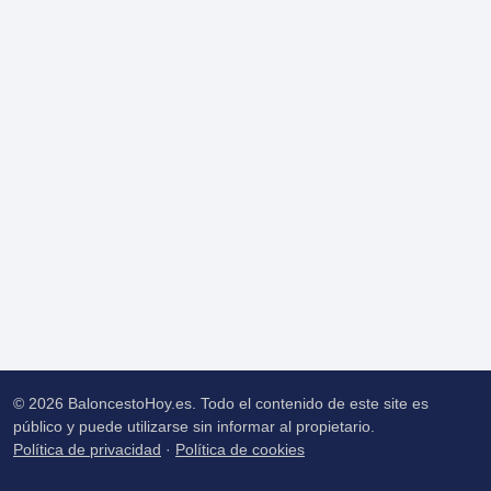
© 2026 BaloncestoHoy.es. Todo el contenido de este site es
público y puede utilizarse sin informar al propietario.
Política de privacidad
·
Política de cookies