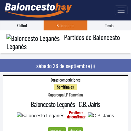
Fútbol
Baloncesto
Tenis
Partidos de Baloncesto
Leganés
sábado 26 de septiembre
(1)
Otras competiciones
Semifinales
Supercopa LF Femenina
Baloncesto Leganés
C.B. Jairis
-
Pendiente
de confirmar
Teledeporte
rtve Play