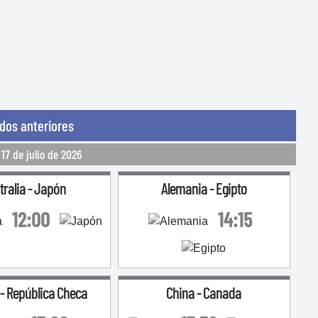
idos anteriores
 17 de julio de 2026
tralia
-
Japón
Alemania
-
Egipto
12:00
14:15
-
República Checa
China
-
Canada