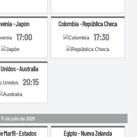
ovenia
-
Japón
Colombia
-
República Checa
17:00
17:30
 Unidos
-
Australia
20:15
11 de julio de 2026
e Marfil
-
Estados
Egipto
-
Nueva Zelanda